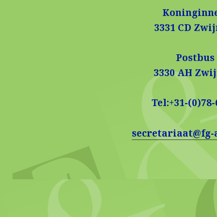
Koninginn
3331 CD Zwi
Postbus
3330 AH Zwi
Tel:+31-(0)78-
secretariaat@fg-