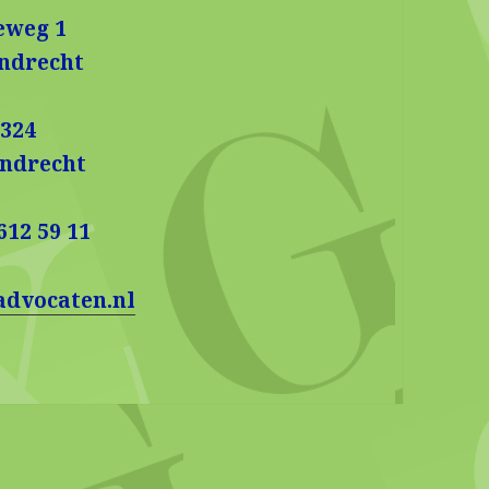
eweg 1
jndrecht
 324
jndrecht
612 59 11
advocaten.nl